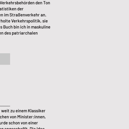
 Verkehrsbehörden den Ton
atistiken der
en im Straßenverkehr an.
olte Verkehrspolitik, sie
es Buch bin ich in maskuline
en des patriarchalen
k weit zu einem Klassiker
schen von Minister:innen,
urde schon von einer
ng angeschafft. Die Idee